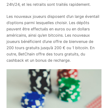
24h/24, et les retraits sont traités rapidement.
Les nouveaux joueurs disposent d’un large éventail
d’options parmi lesquelles choisir. Les dépôts
peuvent être effectués en euros ou en dollars
américains, ainsi qu’en bitcoins. Les nouveaux
joueurs bénéficient d’une offre de bienvenue de
200 tours gratuits jusqu’à 200 € ou 1 bitcoin. En
outre, BetChain offre des tours gratuits, du
cashback et un bonus de recharge.