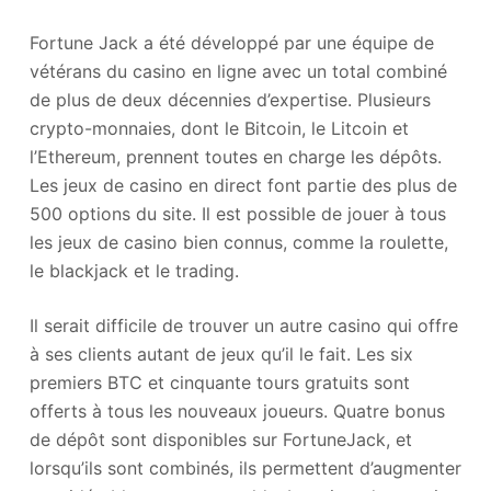
Fortune Jack a été développé par une équipe de
vétérans du casino en ligne avec un total combiné
de plus de deux décennies d’expertise. Plusieurs
crypto-monnaies, dont le Bitcoin, le Litcoin et
l’Ethereum, prennent toutes en charge les dépôts.
Les jeux de casino en direct font partie des plus de
500 options du site. Il est possible de jouer à tous
les jeux de casino bien connus, comme la roulette,
le blackjack et le trading.
Il serait difficile de trouver un autre casino qui offre
à ses clients autant de jeux qu’il le fait. Les six
premiers BTC et cinquante tours gratuits sont
offerts à tous les nouveaux joueurs. Quatre bonus
de dépôt sont disponibles sur FortuneJack, et
lorsqu’ils sont combinés, ils permettent d’augmenter