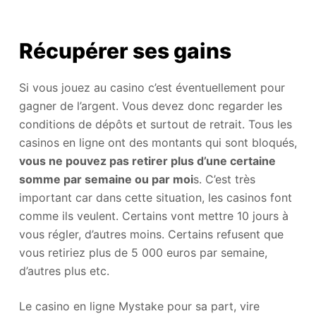
Récupérer ses gains
Si vous jouez au casino c’est éventuellement pour
gagner de l’argent. Vous devez donc regarder les
conditions de dépôts et surtout de retrait. Tous les
casinos en ligne ont des montants qui sont bloqués,
vous ne pouvez pas retirer plus d’une certaine
somme par semaine ou par moi
s. C’est très
important car dans cette situation, les casinos font
comme ils veulent. Certains vont mettre 10 jours à
vous régler, d’autres moins. Certains refusent que
vous retiriez plus de 5 000 euros par semaine,
d’autres plus etc.
Le casino en ligne Mystake pour sa part, vire