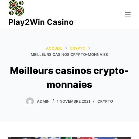
P
a
Play2Win Casino
s
s
e
r
ACCUEIL
CRYPTO
MEILLEURS CASINOS CRYPTO-MONNAIES
a
u
Meilleurs casinos crypto-
c
o
monnaies
n
t
ADMIN
1 NOVEMBRE 2021
CRYPTO
e
n
u