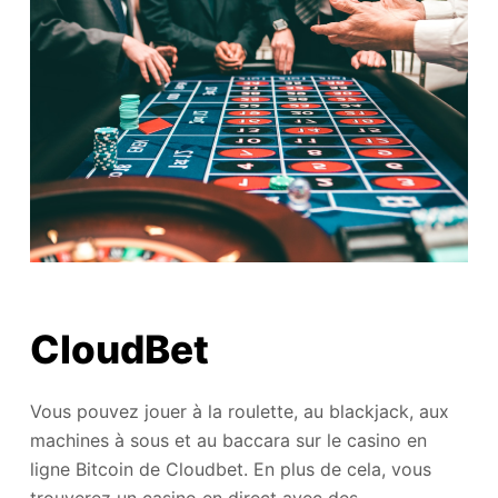
CloudBet
Vous pouvez jouer à la roulette, au blackjack, aux
machines à sous et au baccara sur le casino en
ligne Bitcoin de Cloudbet. En plus de cela, vous