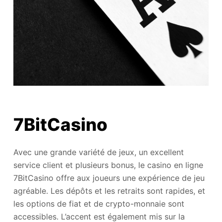
7BitCasino
Avec une grande variété de jeux, un excellent
service client et plusieurs bonus, le casino en ligne
7BitCasino offre aux joueurs une expérience de jeu
agréable. Les dépôts et les retraits sont rapides, et
les options de fiat et de crypto-monnaie sont
accessibles. L’accent est également mis sur la