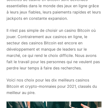
essentielles dans le monde des jeux en ligne grâce
à leurs jeux fiables, leurs paiements rapides et leurs
jackpots en constante expansion.
Il n’est pas simple de choisir un casino Bitcoin où
jouer. Contrairement aux casinos en ligne, le
secteur des casinos Bitcoin est encore en
développement et manque de leaders sur le
marché, ce qui rend le choix difficile. Nous avons
fait le travail pour les personnes qui ne veulent pas
perdre leur temps à faire des recherches.
Voici nos choix pour les dix meilleurs casinos
Bitcoin et crypto-monnaies pour 2021, classés du
meilleur au pire.