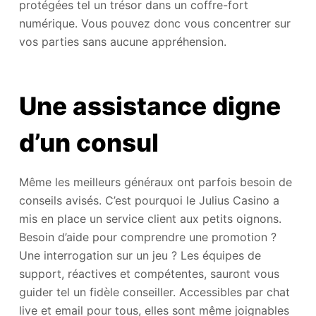
protégées tel un trésor dans un coffre-fort
numérique. Vous pouvez donc vous concentrer sur
vos parties sans aucune appréhension.
Une assistance digne
d’un consul
Même les meilleurs généraux ont parfois besoin de
conseils avisés. C’est pourquoi le Julius Casino a
mis en place un service client aux petits oignons.
Besoin d’aide pour comprendre une promotion ?
Une interrogation sur un jeu ? Les équipes de
support, réactives et compétentes, sauront vous
guider tel un fidèle conseiller. Accessibles par chat
live et email pour tous, elles sont même joignables