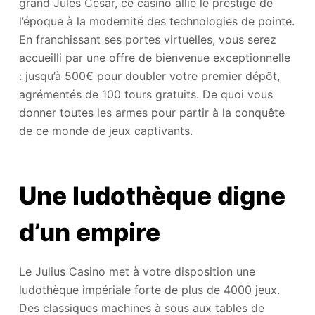
grand Jules César, ce casino allie le prestige de
l’époque à la modernité des technologies de pointe.
En franchissant ses portes virtuelles, vous serez
accueilli par une offre de bienvenue exceptionnelle
: jusqu’à 500€ pour doubler votre premier dépôt,
agrémentés de 100 tours gratuits. De quoi vous
donner toutes les armes pour partir à la conquête
de ce monde de jeux captivants.
Une ludothèque digne
d’un empire
Le Julius Casino met à votre disposition une
ludothèque impériale forte de plus de 4000 jeux.
Des classiques machines à sous aux tables de