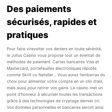
Des paiements
sécurisés, rapides et
pratiques
Pour faire virevolter vos deniers en toute sérénité,
le Julius Casino vous propose tout un éventail de
méthodes de paiement. Cartes bancaires Visa et
Mastercard, portefeuilles électroniques réputés
comme Skrill ou Neteller… Vous aurez l’embarras du
choix pour alimenter votre compte en un clin d’œil,
mais aussi pour retirer vos gains. Le casino met un
point d’honneur à sécuriser toutes les transactions
grâce à des technologies de cryptage dernier cri.
Vos données personnelles et bancaires seront ainsi