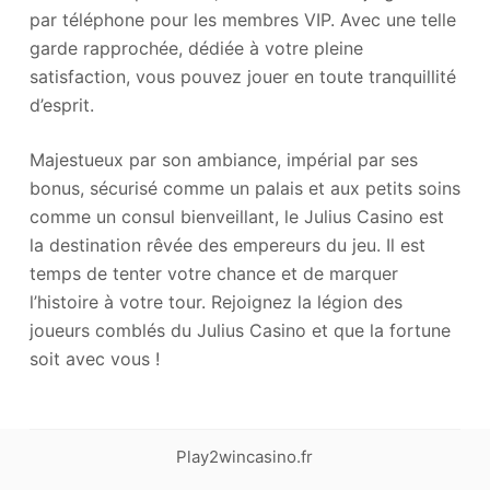
par téléphone pour les membres VIP. Avec une telle
garde rapprochée, dédiée à votre pleine
satisfaction, vous pouvez jouer en toute tranquillité
d’esprit.
Majestueux par son ambiance, impérial par ses
bonus, sécurisé comme un palais et aux petits soins
comme un consul bienveillant, le Julius Casino est
la destination rêvée des empereurs du jeu. Il est
temps de tenter votre chance et de marquer
l’histoire à votre tour. Rejoignez la légion des
joueurs comblés du Julius Casino et que la fortune
soit avec vous !
Play2wincasino.fr