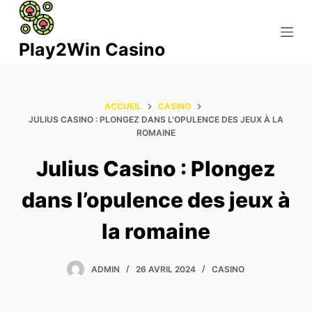
P
a
Play2Win Casino
s
s
e
r
ACCUEIL
CASINO
JULIUS CASINO : PLONGEZ DANS L'OPULENCE DES JEUX À LA
a
ROMAINE
u
c
Julius Casino : Plongez
o
dans l’opulence des jeux à
n
t
la romaine
e
n
u
ADMIN
26 AVRIL 2024
CASINO