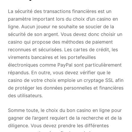
La sécurité des transactions financières est un
paramètre important lors du choix d’un casino en
ligne. Aucun joueur ne souhaite se soucier de la
sécurité de son argent. Vous devez donc choisir un
casino qui propose des méthodes de paiement
reconnues et sécurisées. Les cartes de crédit, les
virements bancaires et les portefeuilles
électroniques comme PayPal sont particulièrement
répandus. En outre, vous devez vérifier que le
casino de votre choix emploie un cryptage SSL afin
de protéger les données personnelles et financières
des utilisateurs.
Somme toute, le choix du bon casino en ligne pour
gagner de l’argent requiert de la recherche et de la
diligence. Vous devez prendre les différentes