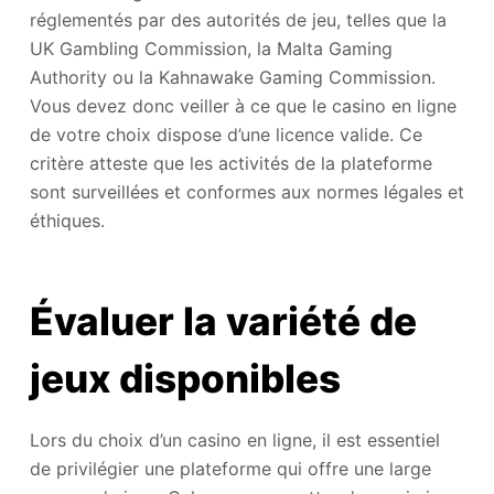
réglementés par des autorités de jeu, telles que la
UK Gambling Commission, la Malta Gaming
Authority ou la Kahnawake Gaming Commission.
Vous devez donc veiller à ce que le casino en ligne
de votre choix dispose d’une licence valide. Ce
critère atteste que les activités de la plateforme
sont surveillées et conformes aux normes légales et
éthiques.
Évaluer la variété de
jeux disponibles
Lors du choix d’un casino en ligne, il est essentiel
de privilégier une plateforme qui offre une large