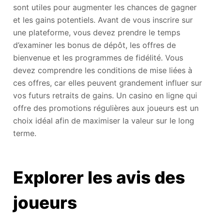
sont utiles pour augmenter les chances de gagner
et les gains potentiels. Avant de vous inscrire sur
une plateforme, vous devez prendre le temps
d’examiner les bonus de dépôt, les offres de
bienvenue et les programmes de fidélité. Vous
devez comprendre les conditions de mise liées à
ces offres, car elles peuvent grandement influer sur
vos futurs retraits de gains. Un casino en ligne qui
offre des promotions régulières aux joueurs est un
choix idéal afin de maximiser la valeur sur le long
terme.
Explorer les avis des
joueurs