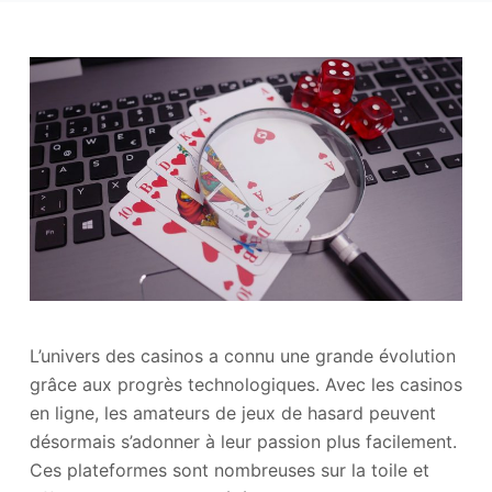
L’univers des casinos a connu une grande évolution
grâce aux progrès technologiques. Avec les casinos
en ligne, les amateurs de jeux de hasard peuvent
désormais s’adonner à leur passion plus facilement.
Ces plateformes sont nombreuses sur la toile et