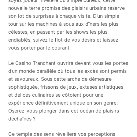
soyez joueur invétéré ou simple curieux, cette
nouvelle terre promise des plaisirs urbains réserve
son lot de surprises à chaque visite. D’un simple
tour sur les machines à sous aux dîners les plus
célestes, en passant par les shows les plus
endiablés, suivez le flot de vos désirs et laissez-
vous porter par le courant.
Le Casino Tranchant ouvrira devant vous les portes
d’un monde parallèle où tous les excès sont permis
et savoureux. Sous cette arche de démesure
sophistiquée, frissons de jeux, extases artistiques
et délices culinaires se côtoient pour une
expérience définitivement unique en son genre.
Oserez-vous plonger dans cet océan de plaisirs
déchaînés ?
Ce temple des sens réveillera vos perceptions