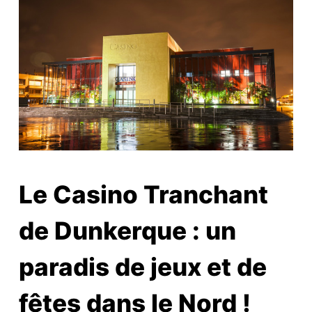
Le Casino Tranchant
de Dunkerque : un
paradis de jeux et de
fêtes dans le Nord !