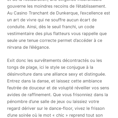
gouverne les moindres recoins de l’établissement.
Au Casino Tranchant de Dunkerque, l’excellence est
un art de vivre qui ne souffre aucun écart de
conduite. Ainsi, dès le seuil franchi, un code
vestimentaire des plus flatteurs vous rappelle que
seule une tenue correcte permet d’accéder à ce
nirvana de l’élégance.
Exit donc les survêtements décontractés ou les
tongs de plage, ici le style se conjugue à la
désinvolture dans une alliance sexy et distinguée.
Entrez dans la danse, et laissez cette ambiance
feutrée de douceur et de volupté réveiller vos sens
avides de raffinement. Que vous frisonniez dans la
pénombre d’une salle de jeux ou laissiez votre
regard dériver sur le dance-floor, vivez le frisson
d’une soirée où le mot « chic » reprend tout son