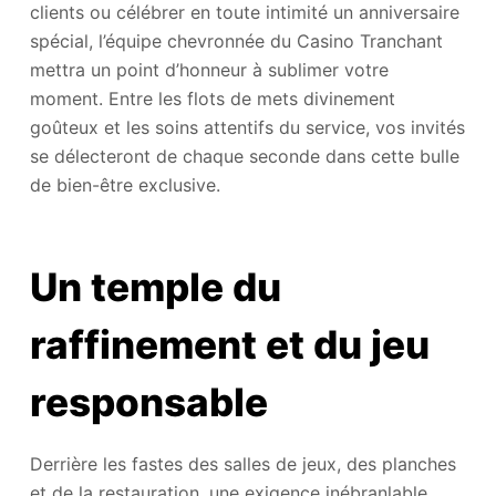
clients ou célébrer en toute intimité un anniversaire
spécial, l’équipe chevronnée du Casino Tranchant
mettra un point d’honneur à sublimer votre
moment. Entre les flots de mets divinement
goûteux et les soins attentifs du service, vos invités
se délecteront de chaque seconde dans cette bulle
de bien-être exclusive.
Un temple du
raffinement et du jeu
responsable
Derrière les fastes des salles de jeux, des planches
et de la restauration, une exigence inébranlable