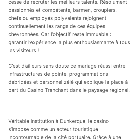
cesse de recruter les meilleurs talents. Résolument
passionnés et compétents, barmen, croupiers,
chefs ou employés polyvalents rejoignent
continuellement les rangs de ces équipes
chevronnées. Car l’objectif reste immuable :
garantir l’expérience la plus enthousiasmante à tous
les visiteurs !
C’est d’ailleurs sans doute ce mariage réussi entre
infrastructures de pointe, programmations
débridées et personnel zélé qui explique la place à
part du Casino Tranchant dans le paysage régional.
Véritable institution à Dunkerque, le casino
s’impose comme un acteur touristique
incontournable de la cité portuaire. Grâce à une