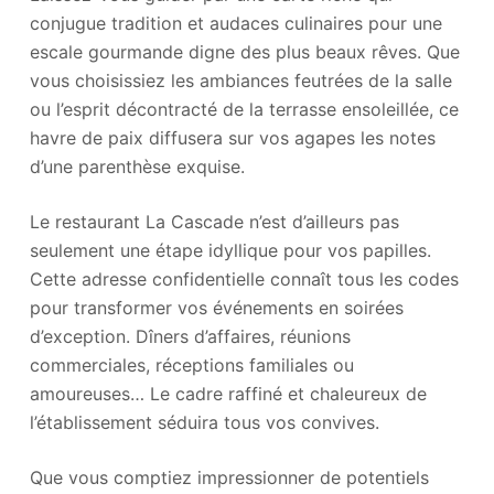
conjugue tradition et audaces culinaires pour une
escale gourmande digne des plus beaux rêves. Que
vous choisissiez les ambiances feutrées de la salle
ou l’esprit décontracté de la terrasse ensoleillée, ce
havre de paix diffusera sur vos agapes les notes
d’une parenthèse exquise.
Le restaurant La Cascade n’est d’ailleurs pas
seulement une étape idyllique pour vos papilles.
Cette adresse confidentielle connaît tous les codes
pour transformer vos événements en soirées
d’exception. Dîners d’affaires, réunions
commerciales, réceptions familiales ou
amoureuses… Le cadre raffiné et chaleureux de
l’établissement séduira tous vos convives.
Que vous comptiez impressionner de potentiels