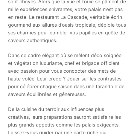
sont choyés. Alors que la vue et l’ouïe se pâment de
mille expériences enivrantes, votre palais n’est pas
en reste. Le restaurant La Cascade, véritable écrin
gourmand aux allures d’oasis tropicale, déploie tous
ses charmes pour combler vos papilles en quête de
saveurs authentiques.
Dans ce cadre élégant où se mêlent déco soignée
et végétation luxuriante, chef et brigade officient
avec passion pour vous concocter des mets de
haute volée. Leur credo ? Jouer sur les contrastes
pour célébrer chaque saison dans une farandole de
saveurs équilibrées et généreuses.
De la cuisine du terroir aux influences plus
créatives, leurs préparations sauront satisfaire les
plus grands appétits comme les palais exigeants.
Laissez-vous guider par une carte riche qui