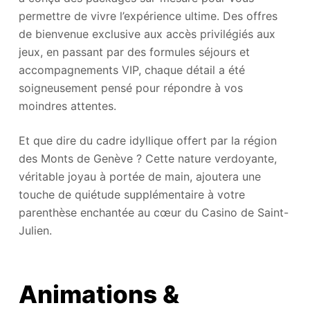
permettre de vivre l’expérience ultime. Des offres
de bienvenue exclusive aux accès privilégiés aux
jeux, en passant par des formules séjours et
accompagnements VIP, chaque détail a été
soigneusement pensé pour répondre à vos
moindres attentes.
Et que dire du cadre idyllique offert par la région
des Monts de Genève ? Cette nature verdoyante,
véritable joyau à portée de main, ajoutera une
touche de quiétude supplémentaire à votre
parenthèse enchantée au cœur du Casino de Saint-
Julien.
Animations &