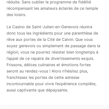
réduite. Sans oublier le programme de fidélité
récompensant les amateurs éclairés de ce temple
des loisirs.
Le Casino de Saint-Julien-en-Genevois réunira
donc tous les ingrédients pour une parenthèse de
rêve aux portes de la Cité de Calvin. Que vous
soyez genevois ou simplement de passage dans la
région, vous ne pourrez résister bien longtemps à
l’appel de ce repaire de divertissements exquis.
Frissons, délices culinaires et émotions fortes
seront au rendez-vous ! Alors n’hésitez plus,
franchissez les portes de cette adresse
incontournable pour vivre l’expérience complète,
aussi captivante que dépaysante.