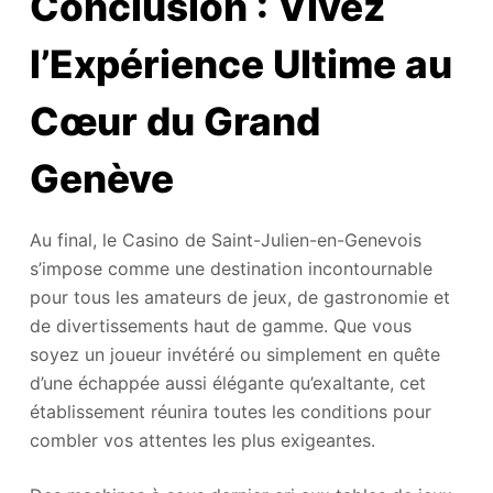
Conclusion : Vivez
l’Expérience Ultime au
Cœur du Grand
Genève
Au final, le Casino de Saint-Julien-en-Genevois
s’impose comme une destination incontournable
pour tous les amateurs de jeux, de gastronomie et
de divertissements haut de gamme. Que vous
soyez un joueur invétéré ou simplement en quête
d’une échappée aussi élégante qu’exaltante, cet
établissement réunira toutes les conditions pour
combler vos attentes les plus exigeantes.