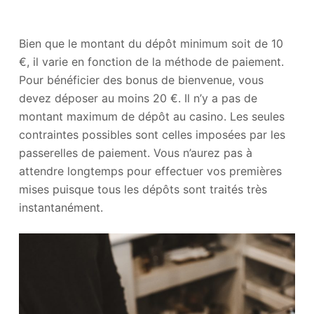
Bien que le montant du dépôt minimum soit de 10
€, il varie en fonction de la méthode de paiement.
Pour bénéficier des bonus de bienvenue, vous
devez déposer au moins 20 €. Il n’y a pas de
montant maximum de dépôt au casino. Les seules
contraintes possibles sont celles imposées par les
passerelles de paiement. Vous n’aurez pas à
attendre longtemps pour effectuer vos premières
mises puisque tous les dépôts sont traités très
instantanément.