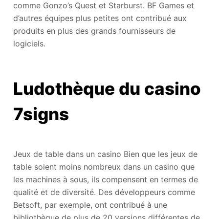
comme Gonzo’s Quest et Starburst. BF Games et
d’autres équipes plus petites ont contribué aux
produits en plus des grands fournisseurs de
logiciels.
Ludothèque du casino
7signs
Jeux de table dans un casino Bien que les jeux de
table soient moins nombreux dans un casino que
les machines à sous, ils compensent en termes de
qualité et de diversité. Des développeurs comme
Betsoft, par exemple, ont contribué à une
bibliothèque de plus de 20 versions différentes de