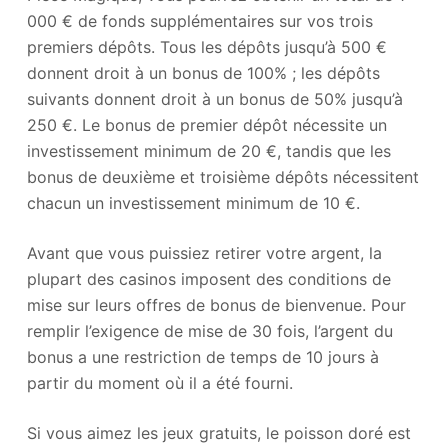
000 € de fonds supplémentaires sur vos trois
premiers dépôts. Tous les dépôts jusqu’à 500 €
donnent droit à un bonus de 100% ; les dépôts
suivants donnent droit à un bonus de 50% jusqu’à
250 €. Le bonus de premier dépôt nécessite un
investissement minimum de 20 €, tandis que les
bonus de deuxième et troisième dépôts nécessitent
chacun un investissement minimum de 10 €.
Avant que vous puissiez retirer votre argent, la
plupart des casinos imposent des conditions de
mise sur leurs offres de bonus de bienvenue. Pour
remplir l’exigence de mise de 30 fois, l’argent du
bonus a une restriction de temps de 10 jours à
partir du moment où il a été fourni.
Si vous aimez les jeux gratuits, le poisson doré est