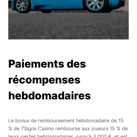
Paiements des
récompenses
hebdomadaires
Le bonus de remboursement hebdomadaire de 15
% de 7Signs Casino rembourse aux joueurs 15 % de
leurs pertes hebdomadaires, jusqu’à 3 000 €, et est