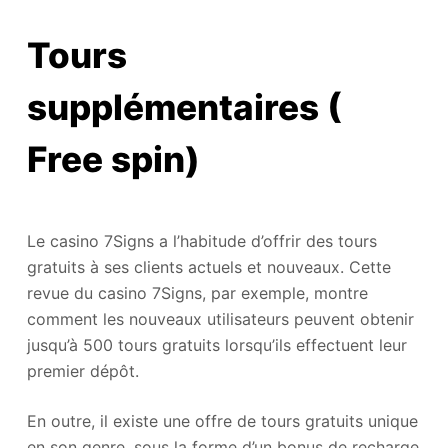
Tours
supplémentaires (
Free spin)
Le casino 7Signs a l’habitude d’offrir des tours
gratuits à ses clients actuels et nouveaux. Cette
revue du casino 7Signs, par exemple, montre
comment les nouveaux utilisateurs peuvent obtenir
jusqu’à 500 tours gratuits lorsqu’ils effectuent leur
premier dépôt.
En outre, il existe une offre de tours gratuits unique
en son genre, sous la forme d’un bonus de recharge