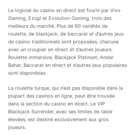
Le logiciel du casino en direct est fourni par Vivo
Gaming, Ezugi et Evolution Gaming, trois des
meilleurs du marché. Plus de 60 variétés de
roulette, de blackjack, de baccarat et d’autres jeux
de casino traditionnels sont proposées, chacune
avec un croupier en direct et d’autres joueurs.
Roulette immersive, Blackjack Platinum, Andar
Bahar, Baccarat en direct et d’autres jeux populaires
sont disponibles.
La roulette turque, qui n’est pas disponible dans la
plupart des casinos en ligne, peut être trouvée
dans la section du casino en direct. Le VIP
Blackjack Surrender, avec ses limites de table
élevées, est destiné exclusivement aux gros
joueurs.