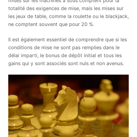
mises sur les machines à sous comptent pour la
totalité des exigences de mise, mais les mises sur
les jeux de table, comme la roulette ou le blackjack,
ne comptent souvent que pour 20 %.
Il est également essentiel de comprendre que si les
conditions de mise ne sont pas remplies dans le
délai imparti, le bonus de dépôt initial et tous les
gains qui y sont associés sont nuls et non avenus.