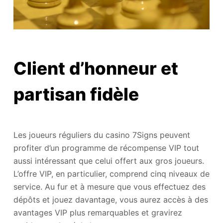
Client d’honneur et
partisan fidèle
Les joueurs réguliers du casino 7Signs peuvent
profiter d’un programme de récompense VIP tout
aussi intéressant que celui offert aux gros joueurs.
L’offre VIP, en particulier, comprend cinq niveaux de
service. Au fur et à mesure que vous effectuez des
dépôts et jouez davantage, vous aurez accès à des
avantages VIP plus remarquables et gravirez